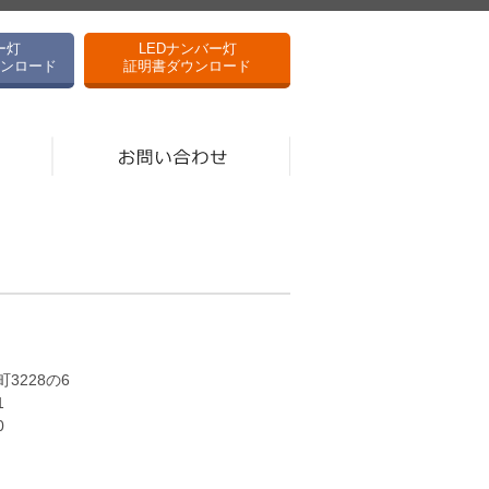
ー灯
LEDナンバー灯
ンロード
証明書ダウンロード
3228の6
1
0